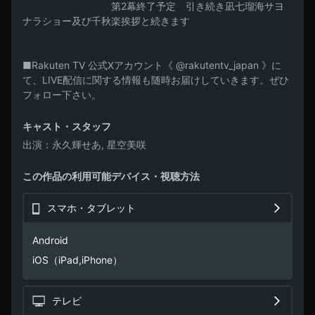
　　　　　　　　　第2幕終了予定　引き続き凪七瑠海サヨ
ナラショー及び千秋楽挨拶と続きます

■Rakuten TV 公式Xアカウント《 @rakutentv_japan 》に
て、LIVE配信に関する情報も随時お届けしていきます。ぜひ
フォロー下さい。
キャスト・スタッフ
出演
永久輝せあ, 星空美咲
この作品の利用可能デバイス・視聴方法
スマホ・タブレット
Android

iOS（iPad,iPhone）
テレビ