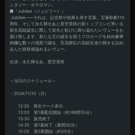
ンタジー・ホラロマン。 

■『Jubilee（ジュビリー）』

 Jubilee⸺それは、記念祭や祝典を表す言葉。宝塚歌劇110
周年、そして永久輝せあと星空美咲の新トップコンビ率いる
新生花組誕生に際して栄光と歓びに満ち溢れたレヴューをお
届け致します。新たな王の誕生を祝うプロローグを始め豪華
絢爛な数々の場面で綴る、百花繚乱の花組生達の輝きを詰め
込んだ祝祭感溢れるレヴュー。

出演：永久輝せあ、星空美咲

＜当日のスケジュール＞

・2024/11/10（日）

　　12:30　再生マーク表示

　　13:00　第1幕配信開始（約1時間35分）

　　13:30　販売終了

　　14:35　第1幕終了（幕間30分）

　　15:05　第2幕開始（約55分）
