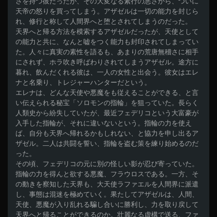
さを持つ彼だったが、その大変なる素行の悪さから、ついに
天帝の怒りを買ってしまう。アザゼルは一切の能力を封じら
れ、修行と称して人間界へと堕とされてしまうのだった。

天界へと帰る方法を模索するアザゼルだったが、天使として
の能力と共に、なんと嘘をつく能力も封印されてしまってい
た。人々に真実の素性を語るも、あまりの荒唐無稽さに相手
にされず、ホラ吹き呼ばわりされてしまうアザゼル。途方に
暮れ、飲んだくれる彼は、一人の女性と出会う。彼女はエレ
ナと名乗り、トレジャーハンターだという。

エレナは、どんな天使や悪魔をも従えることができる、と言
い伝えられる秘宝「ソロモンの指輪」を狙っていた。長らく
人類史から紛失していたが、最近フェデリコという大富豪が
入手した指輪が、それに違いないという。指輪の力を使え
ば、自分も天界へ帰れるかもしれない、と協力を申し出るア
ザゼル。二人は共闘を誓い、指輪を盗む策を練り始めるのだ
った。

その頃、フェデリコの元に別の怪しい影が忍び寄っていた。
指輪の力を得んと欲する悪魔、フラウロスである。一方、そ
の動きを察知した天界も、大天使ラファエルを人間界に派遣
し、事態は混迷を極めていく。果たしてアザゼルは、人間、
天使、悪魔が入り乱れる騙し合いに勝利し、力を取り戻して
天界へと帰ることができるのか。壮麗なる虚構で送る、ファ