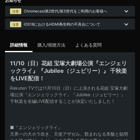
お知らせ
Chromecast第2世代/第3世代をご利用のお客様へ
注意
iOS18におけるHDMI再生時の不具合について
注意
詳細情報
購入/視聴方法
よくある質問
11/10（日）花組 宝塚大劇場公演『エンジェリ
ックライ』『Jubilee（ジュビリー）』 千秋楽
をLIVE配信！
Rakuten TVでは11月10日（日）に上演される花組 宝塚大劇
場公演『エンジェリックライ』『Jubilee（ジュビリー）』 
千秋楽を全編LIVE配信することが決定いたしました！

■『エンジェリックライ』

天界一の大ホラ吹き、天使アザゼル。類まれなる美貌と聡明