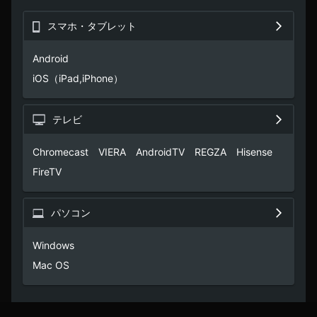
スマホ・タブレット
Android

iOS（iPad,iPhone）
テレビ
Chromecast　VIERA　AndroidTV　REGZA　Hisense　
FireTV
パソコン
Windows

Mac OS