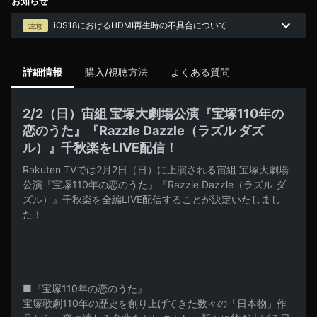
お知らせ
iOS18におけるHDMI再生時の不具合について
注意
詳細情報
購入/視聴方法
よくある質問
2/2（日）宙組 宝塚大劇場公演『宝塚110年の
恋のうた』『Razzle Dazzle（ラズル ダズ
ル）』千秋楽をLIVE配信！
Rakuten TVでは2月2日（日）に上演される宙組 宝塚大劇場
公演『宝塚110年の恋のうた』『Razzle Dazzle（ラズル ダ
ズル）』千秋楽を全編LIVE配信することが決定いたしまし
た！

■『宝塚110年の恋のうた』

宝塚歌劇110年の歴史を創り上げてきた数々の「日本物」作