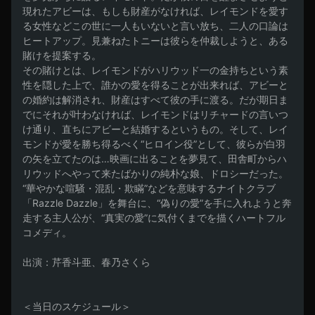
現れたアビーは、もしも財産がなければ、レイモンドを愛す
る女性などこの世に一人もいないと言い放ち、二人の口論は
ヒートアップ。見兼ねたトニーは彼らを仲裁しようと、ある
賭けを提案する。

その賭けとは、レイモンドがハリウッド一の金持ちという素
性を隠した上で、誰かの愛を得ることが出来れば、アビーと
の婚約は解消され、財産はすべて彼の手に渡る。だが期日ま
でにそれが叶わなければ、レイモンドはリチャードの言いつ
け通り、直ちにアビーと結婚するというもの。そして、レイ
モンドが愛を勝ち得るべく“ヒロイン役”として、彼らが白羽
の矢を立てたのは…映画に出ることを夢見て、田舎町からハ
リウッドへやって来たばかりの純朴な娘、ドロシーだった。

“華やかな喧騒・混乱・欺瞞”などを意味するナイトクラブ
「Razzle Dazzle」を舞台に、“偽りの愛”を手に入れようと奔
走する主人公が、“真実の愛”に気付くまでを描くハートフル
コメディ。

出演：芹香斗亜、春乃さくら

＜当日のスケジュール＞
