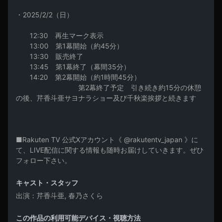
・2025/2/2（日）

　　12:30　再生マーク表示

　　13:00　第1幕開始（約45分）

　　13:30　販売終了

　　13:45　第1幕終了（幕間35分）

　　14:20　第2幕開始（約1時間45分）

　　　　　　　　　第2幕終了予定　引き続き約15分の休憩
の後、芹香斗亜サヨナラショー及び千秋楽挨拶と続きます

■Rakuten TV 公式Xアカウント《 @rakutentv_japan 》に
て、LIVE配信に関する情報も随時お届けしていきます。ぜひ
フォロー下さい。
キャスト・スタッフ
出演
芹香斗亜, 春乃さくら
この作品の利用可能デバイス・視聴方法