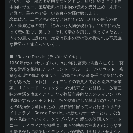
品から、恋に纏わる名曲をセレクトし、新たに紡ぎ上げる日
本物レヴュー。宝塚歌劇の日本物の伝統を受け止め、未来へ
と繋ぐ、華やかで美しい舞台をお届け致します。

恋に破れ、二度と恋の歌など詠むものか…と嘆く傷心の歌
人・藤原定家の前に、謎めいた人物が現れる。110年にわた
って恋の歓び、美しさ、そして辛さを演じ、歌ってきたとい
うその麗人に誘われ、定家は数多の恋の歌が綴られる不思議
な世界へと旅立っていく…。

■『Razzle Dazzle（ラズル ダズル）』

1950年代のロサンゼルス。幼い頃に富豪の両親を亡くし、莫
大な財産を相続したレイモンド・ブルーは、“ハリウッド一裕
福な孤児”の異名を持つも、実際にその財産を手にするには条
件があった。それは、レイモンドの後見人である遠戚の実業
家、リチャード・ウィンターズの娘アビーと結婚し、放蕩三
昧の生活を改めること。だが物質主義的なこのフィアンセを
毛嫌いするレイモンドは、彼の財産にしか興味のないアビー
との結婚から逃れるため、経営難に陥っていた行きつけのナ
イトクラブ「Razzle Dazzle」の新たなオーナーとなって活
路を見出そうとする。クラブを訪れた親友の映画スター、ト
ニー・デイヴィスを相手に、まるで映画の筋書きのような愛
を夢見がちに語るレイモンド。だが彼の目を醒まさせようと