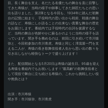
目。長く舞台を支え、名だたる名優たちの舞台を直に目撃し
てきた寿猿が、当時の様子や師事してきた師匠たちとの思い
出を語りました。第2弾となる今回も、1934年に踏んだ初舞
台の記憶に始まり、子役時代の思い出から戦前、戦後の舞台
の話など、寿猿にしか語ることの出来ない貴重な舞台の歴史
をお届けします。番組内では子役時代の台詞を披露するな
ど、当時の舞台が色鮮やかに蘇るかのように当時の様子を語
っています。聞き手を務めるのは、前回に引き続いて市川猿
弥と、今回初参加の市川青虎。寿猿と同じく澤瀉屋一門を支
える二人が、寿猿の長き歌舞伎役者人生から思い出の数々を
引き出しながら軽快なトークで盛り上げます！

また、配信開始となる5月20日は寿猿の誕生日。95歳を迎え
る寿猿を番組内でもお祝いします！“最高齢”の歌舞伎役者と
して現役で舞台に立ち続ける寿猿の、これから挑戦したい役
や抱負とは？

出演：市川寿猿

聞き手：市川猿弥、市川青虎