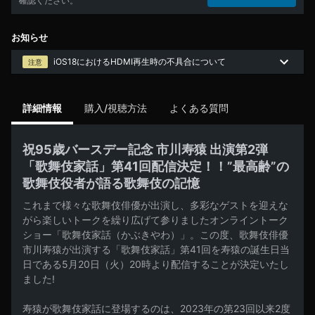
確認ください。
お知らせ
iOS18におけるHDMI再生時の不具合について
注意
詳細情報
購入/視聴方法
よくある質問
祝95歳バースデー記念 市川寿猿 出演第2弾
「歌舞伎家話」第41回配信決定！！”最高齢”の
歌舞伎役者が語る歌舞伎の記憶
これまで様々な歌舞伎俳優が出演し、多彩なゲストを迎えな
がら楽しいトークを繰り広げて参りましたオンライントーク
ショー「歌舞伎家話（かぶきやわ）」。この度、歌舞伎俳優 
市川寿猿が出演する「歌舞伎家話」第41回を寿猿の誕生日当
日である5月20日（火）20時より配信することが決定いたし
ました!

寿猿が歌舞伎家話に登場するのは、2023年の第23回以来2度