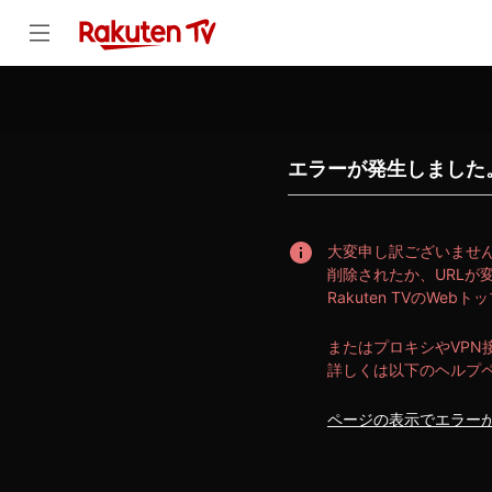
error | スマホ・PC・テレビで楽しめる、宝塚歌劇・音楽などのライ
エラーが発生しました
大変申し訳ございませ
削除されたか、URLが
Rakuten TVのW
またはプロキシやVP
詳しくは以下のヘルプ
ページの表示でエラー