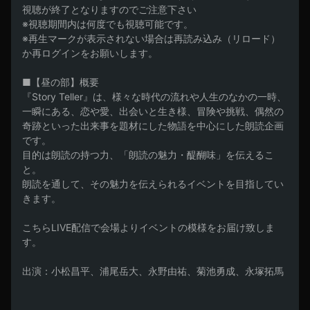
視聴が終了となりますのでご注意下さい

※視聴期間内は何度でも視聴可能です。

※再生マークが表示されない場合は再読み込み（リロード）
か再ログインをお願いします。

■【昼の部】概要

『Story Teller』は、様々な時代の流れや人生のなかの一時、
一瞬にある、恋や愛、出会いと生き様、冒険や挑戦、偶然の
奇跡といった出来事を題材にした物語を中心にした朗読企画
です。

目的は朗読の持つ力、「朗読の魅力・醍醐味」を伝えるこ
と。

朗読を通して、その魅力を伝えられるイベントを目指してい
きます。

こちらLIVE配信で会場よりイベントの模様をお届け致しま
す。

出演：小松昌平、浦尾岳大、永野由祐、菊池勇成、永塚拓馬
