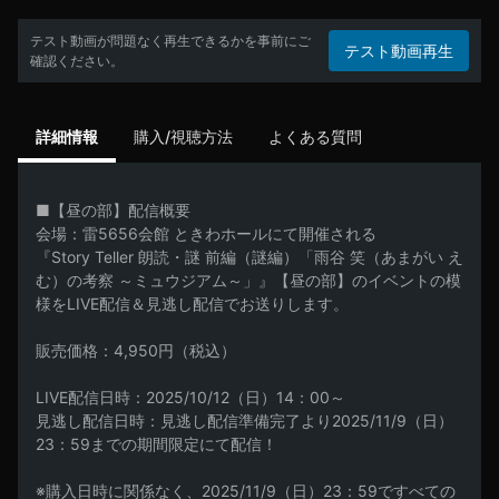
テスト動画が問題なく再生できるかを事前にご
テスト動画再生
確認ください。
詳細情報
購入/視聴方法
よくある質問
■【昼の部】配信概要

会場：雷5656会館 ときわホールにて開催される

『Story Teller 朗読・謎 前編（謎編）「雨谷 笑（あまがい え
む）の考察 ～ミュウジアム～」』【昼の部】のイベントの模
様をLIVE配信＆見逃し配信でお送りします。

販売価格：4,950円（税込）

LIVE配信日時：2025/10/12（日）14：00～

見逃し配信日時：見逃し配信準備完了より2025/11/9（日）
23：59までの期間限定にて配信！

※購入日時に関係なく、2025/11/9（日）23：59ですべての