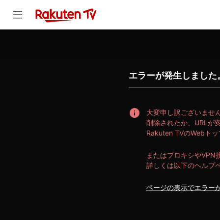
error | スマホ・PC・テレビで楽しめる、宝塚歌劇・音楽などのライ
エラーが発生しました
大変申し訳ございませ
削除されたか、URLが
Rakuten TVのW
またはプロキシやVP
詳しくは以下のヘルプ
ページの表示でエラー