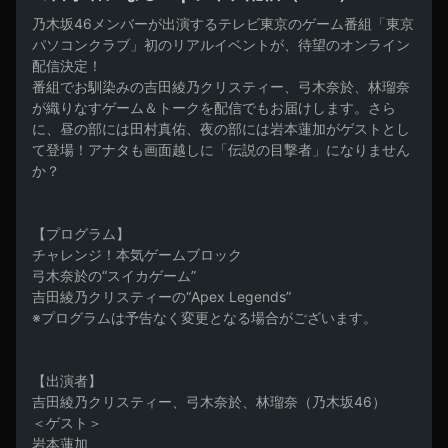
乃木坂46メンバーが出演するテレビ東京のゲーム番組「東京
パソコンクラブ」初のリアルイベントが、待望のオンライン
配信決定！

番組でお馴染みの吉田綾乃クリスティー、弓木奈於、林瑠奈
が織りなすゲーム＆トークを配信でもお届けします。さら
に、昼の部には田村真佑、夜の部には岩本蓮加がゲストとし
て登場！アナタも画面越しに「伝説の目撃者」になりません
か？

【プログラム】

チャレンジ！本気ゲームブロック

弓木奈於の“スイカゲーム”

吉田綾乃クリスティーの“Apex Legends”

※プログラムは予告なく変更となる場合がございます。

【出演者】

吉田綾乃クリスティー、弓木奈於、林瑠奈（乃木坂46）

＜ゲスト＞

岩本蓮加
