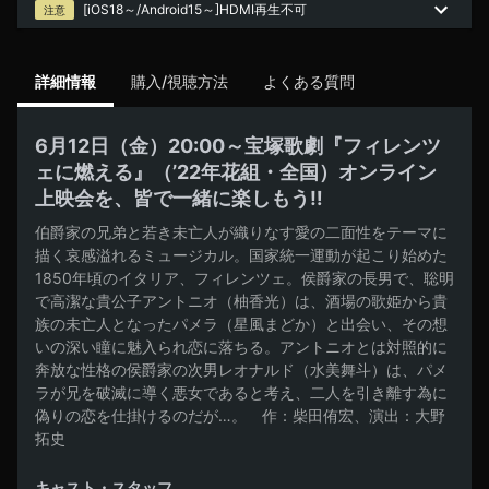
[iOS18～/Android15～]HDMI再生不可
注意
詳細情報
購入/視聴方法
よくある質問
6月12日（金）20:00～宝塚歌劇『フィレンツ
ェに燃える』（’22年花組・全国）オンライン
上映会を、皆で一緒に楽しもう‼
伯爵家の兄弟と若き未亡人が織りなす愛の二面性をテーマに
描く哀感溢れるミュージカル。国家統一運動が起こり始めた
1850年頃のイタリア、フィレンツェ。侯爵家の長男で、聡明
で高潔な貴公子アントニオ（柚香光）は、酒場の歌姫から貴
族の未亡人となったパメラ（星風まどか）と出会い、その想
いの深い瞳に魅入られ恋に落ちる。アントニオとは対照的に
奔放な性格の侯爵家の次男レオナルド（水美舞斗）は、パメ
ラが兄を破滅に導く悪女であると考え、二人を引き離す為に
偽りの恋を仕掛けるのだが…。　作：柴田侑宏、演出：大野
拓史
キャスト・スタッフ